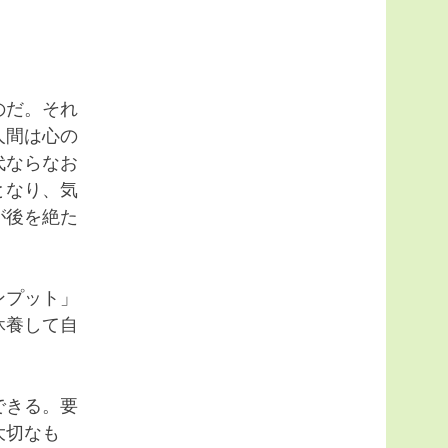
のだ。それ
人間は心の
代ならなお
となり、気
が後を絶た
ンプット」
休養して自
できる。要
大切なも