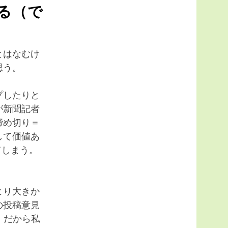
る（で
とはなむけ
思う。
プしたりと
が新聞記者
締め切り＝
して価値あ
てしまう。
より大きか
の投稿意見
。だから私