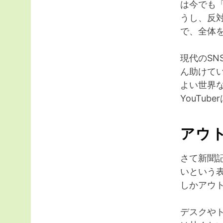
は今でも
うし、反
で、全体
現代のS
ん助けてい
よい世界
YouTu
アウ
さて新聞
いという
しかアウ
デスクや