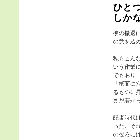
ひと
しか
彼の撤退
の意を込
私もこん
いう作業
でもあり
「紙面に
るものに
まだ若か
記者時代
った。そ
の後ろに