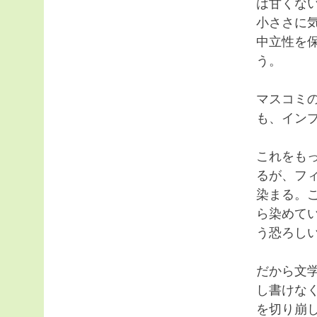
は甘くな
小ささに
中立性を
う。
マスコミ
も、イン
これをも
るが、フ
染まる。
ら染めて
う恐ろし
だから文
し書けな
を切り崩