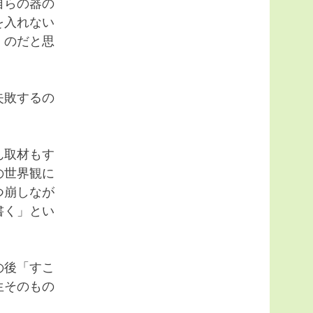
自らの器の
を入れない
」のだと思
失敗するの
。
ん取材もす
の世界観に
つ崩しなが
書く」とい
の後「すこ
生そのもの