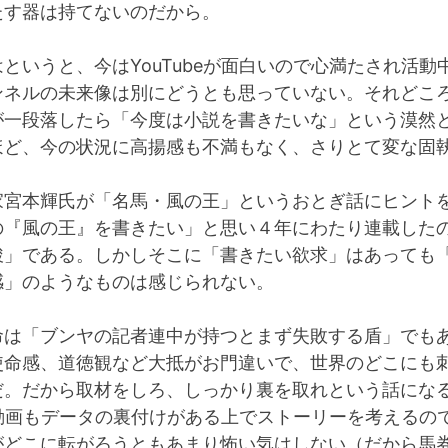
たす器は持てないのだから。
というと、今はYouTubeが面白いので心満たされ活動
ンネルの未来像は別にどうとも思っていない。それどこ
が一段落したら「今度は小説を書きたいな」という漠然
ほど、今の状況に高揚感も不満もなく、さりとて変な固
家宮本輝氏が「名馬・風の王」というおとぎ話にヒント
の『風の王』を書きたい」と思い４年にわたり連載した
駿」である。しかしそこに「書きたい欲求」はあっても
感」のようなものは感じられない。
命は「ブンヤの記者連中が持つとまず失敗する盾」でも
使命感、道徳観など大抵がお門違いで、世界のどこにも
だ。だから取材をしろ、しっかり裏を取れという話にな
be動画もデータの裏付けがある上でストーリーを考えるの
がどこに転がろうともあまり怖い気はしない（だから馬