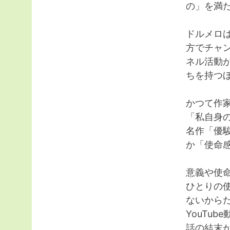
の」を満
ドルメロは
方でチャ
ネル活動
ちを持つ
かつて作
「私自身
名作「優
か「使命
意義や使
ひとりの
ないから
YouTu
話の結末