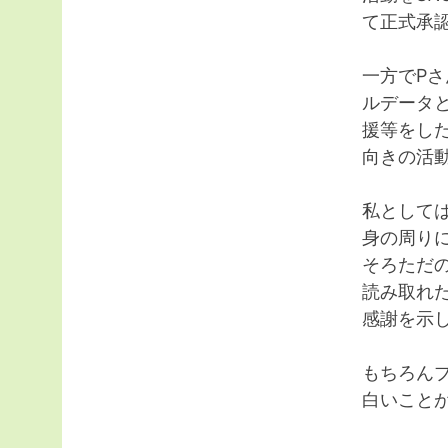
て正式承
一方でP
ルデータ
援等をし
向きの活
私として
身の周り
そろただ
読み取れ
感謝を示
もちろん
白いこと