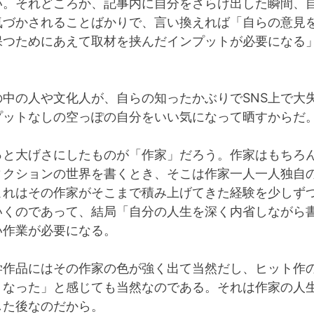
い。それどころか、記事内に自分をさらけ出した瞬間、
気づかされることばかりで、言い換えれば「自らの意見
保つためにあえて取材を挟んだインプットが必要になる
の中の人や文化人が、自らの知ったかぶりでSNS上で大
プットなしの空っぽの自分をいい気になって晒すからだ
っと大げさにしたものが「作家」だろう。作家はもちろ
ィクションの世界を書くとき、そこは作家一人一人独自
これはその作家がそこまで積み上げてきた経験を少しず
いくのであって、結局「自分の人生を深く内省しながら
い作業が必要になる。
学作品にはその作家の色が強く出て当然だし、ヒット作
くなった」と感じても当然なのである。それは作家の人
した後なのだから。