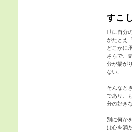
すこ
世に自分
がたとえ
どこかに
さらで、
分が揚が
ない。
そんなと
であり、
分の好き
別に何か
は心を満