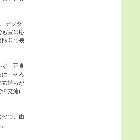
、デジタ
でも宣伝応
月限りで表
めず、正直
らは「そろ
お気持ちが
での交流に
なので、面
る。