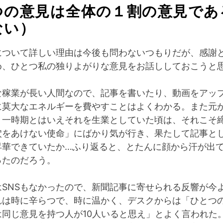
つの意見は全体の１割の意見であ
ない）
について詳しい理由は今後も問わないつもりだが、感謝
め、ひとつ私の独りよがりな意見をお話ししておこうと
な稼業が長い人間なので、記事を書いたり、動画をアッ
に莫大なエネルギーを費やすことはよくわかる。また元
、一時期とはいえそれを生業としていた頃は、それこそ
穴をあけない使命」にばかり気が行き、果たして記事と
昇華できていたか…ふり返ると、とたんに顔から汗が出
ったのだろう。
はSNSもなかったので、新聞記事に寄せられる反響が今
れは時に辛らつで、時に温かく、デスクからは「ひとつ
は同じ意見を持つ人が10人いると思え」とよく言われた