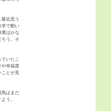
と最近思う
欲求で動い
兼業はかな
だろう。そ
っていたこ
りや幸福度
いことが見
競馬はまだ
すよう。