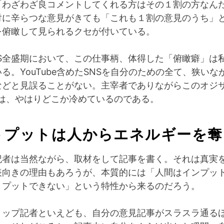
「わざわざ良コメントしてくれる方はその１割の方なん
対に辛らつな意見がきても「これも１割の意見のうち」
を俯瞰して見られるクセが付いている。
NS全盛期において、この仕事柄、体得した「俯瞰癖」は
る。YouTube含めたSNSを自分のための全て、狭いな
などと見誤ることがない。主宰者でありながらこのオジ
berは、やはりどこか冷めているのである。
トプットは人からエネルギーを奪
記者は当然ながら、取材をして記事を書く。それは真実
表向きの理由もあろうが、本質的には「人間はインプッ
トプットできない」という特性から来るのだろう。
トップ記者といえども、自分の意見記事がスラスラ通る