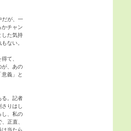
中だが、一
ろかチャン
とした気持
執もない。
を得て、
のが、あの
「意義」と
ある。記者
刺さりはし
るし、私の
で、正直、
券は当たら