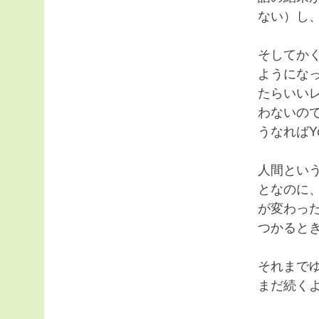
ない）し
そしてか
ようにな
たらいいレ
わないの
うなればY
人間とい
となのに
が変わっ
つかると
それまで
まだ続く