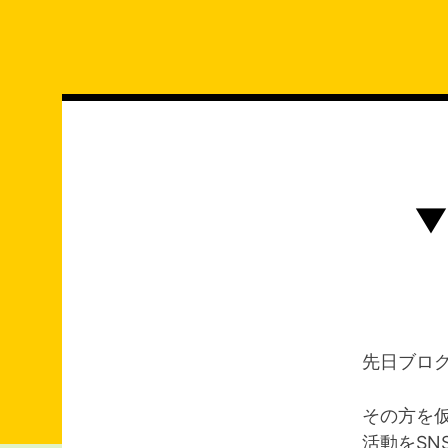
コ
ン
テ
ン
ツ
へ
ス
キ
▼
ッ
プ
先日ブロ
その方を仮
活動をS