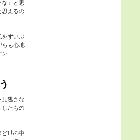
だな」と思
と思えるの
私をずいぶ
がらも心地
サン
う
を見逃さな
トしたもの
ほど世の中