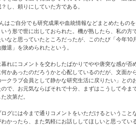
認？し、頼りにしていた方である。
さんはご自分でも研究成果や血統情報などまとめたものを
という形で世に出しておられた。機が熟したら、私の方
たいなと思っていたところだったが、このたび「今年10
動撤退」を決められたという。
は暮れにコメントを交わしたばかりでやや唐突な感が否
に何かあったのだろうかと心配しているのだが、文面か
の一クラブ会員として静かな研究生活に戻りたい」との
たので、お元気ならばそれで十分、まずはこうして今ま
した次第だ。
ブログには今まで通りコメントをいただけるということ
がわかったら、また気軽にお話ししてほしいと思ってい